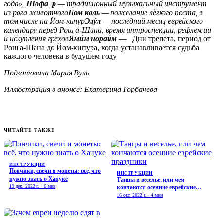
года»
_Шофа́_р
— традиционный музыкальный инструмент
из рога животного
Цом каль
— пожелание лёгкого поста, в
том числе на Йом-кипур
Элýл
— последний месяц еврейского
календаря перед Рош а-Шана, время интроспекции, рефлексии
и искупления грехов
Ями́м нораи́м
— _Дни трепета, период от
Рош а-Шана до Йом-кипура, когда устанавливается судьба
каждого человека в будущем году
Подготовила Мария Вуль
Иллюстрация в анонсе: Екатерина Горбачева
ЧИТАЙТЕ ТАКЖЕ
ИНСТРУКЦИИ
Пончики, свечи и монеты: всё, что
ИНСТРУКЦИИ
нужно знать о Хануке
Танцы и веселье, или чем
19 дек. 2022 г. · 6 мин
кончаются осенние еврейские
праздники
16 окт. 2022 г. · 4 мин