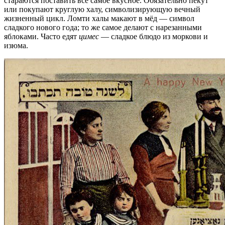
стараются поставить всё самое вкусное. Обязательно пекут
или покупают круглую халу, символизирующую вечный
жизненный цикл. Ломти халы макают в мёд — символ
сладкого нового года; то же самое делают с нарезанными
яблоками. Часто едят
цимес
— сладкое блюдо из моркови и
изюма.