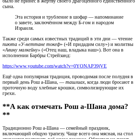
было не принёс в жертву своего драгоценного единственного
сына.
Эта история и трубление в шофар — напоминание
о завете, заключённом между Б-гом и народом
Израиля.
Также среди самых известных традиций в эти дни — чтение
пиюта «У-неттане токеф
» («И придадим силу») и молитвы
«
Авину малкейну»
(«Отец наш, владыка наш»). Вот она в
исполнении Барбры Стрейзанд:
https://www.youtube.com/watch?v=0YONAP39jVE
Ещё одна популярная традиция, проводимая после полудня в
первый день Рош а-Шана, —
ташлиах
, когда люди бросают в
проточную воду хлебные крошки, символизирующие их
грехи.
**А как отмечать Рош а-Шана дома?
**
Традиционно Рош а-Шана — семейный праздник,
включающий общую трапезу. Чаще всего она мясная, на стол