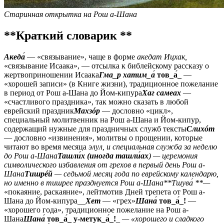
Старинная открытка на Рош а-Шана
**Краткий словарик **
Акеда́
— «связывание», чаще в форме
акедат Ицхак,
«связывание Исаака», — отсылка к библейскому рассказу о
жертвоприношении Исаака
Гма_р хатим_а́
тов_а́_
—
«хорошей записи» (в Книге жизни), традиционное пожелание
в период от Рош а-Шана до Йом-кипура
Хаг самеах
—
«счастливого праздника», так можно сказать в любой
еврейский праздник
Махзóр
— дословно «цикл»,
специальный молитвенник на Рош а-Шана и Йом-кипур,
содержащий нужные для праздничных служб тексты
Слихóт
— дословно «извинения», молитвы о прощении, которые
читают во время месяца
элул,
и специальная служба за неделю
до Рош а-Шана
Ташли́х (иногда ташли́ах
)
—
церемония
символического избавления от грехов в первый день Рош а-
Шана
Тишрéй
— седьмой месяц года по еврейскому календарю,
но именно в
тишрее
празднуется Рош а-Шана**
Тшува́
**
—
«покаяние, раскаяние», лейтмотив Дней трепета от Рош а-
Шана до Йом-кипура__
Хет
— «грех»
Шана́
тов_а́_!
—
«хорошего года», традиционное пожелание на Рош а-
Шана
Шана́
тов_а́_ у-метук_а́_!
_
— «хорошего и сладкого