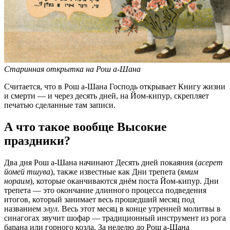
Старинная открытка на Рош а-Шана
Считается, что в Рош а-Шана Господь открывает Книгу жизни
и смерти — и через десять дней, на Йом-кипур, скрепляет
печатью сделанные там записи.
А что такое вообще Высокие
праздники?
Два дня Рош а-Шана начинают Десять дней покаяния (
асерет
йомей тшува
), также известные как Дни трепета (
ямим
нораим
), которые оканчиваются днём поста Йом-кипур. Дни
трепета — это окончание длинного процесса подведения
итогов, который занимает весь прошедший месяц под
названием
элул
. Весь этот месяц в конце утренней молитвы в
синагогах звучит шофар — традиционный инструмент из рога
барана или горного козла. За неделю до Рош а-Шана