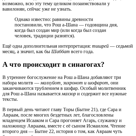
возможно, всю эту тему целиком позаимствовали у
вавилонян, сейчас уже не узнать.
Однако известно: раввины древности
постановили, что Рош а-Шана — годовщина дня,
когда был создан мир (или когда был создан
человек, традиции разнятся).
Ещё одна дополнительная интерпретация:
тишрей
— седьмой
месяц, а значит, как бы
Шаббат
всего года.
А что происходит в синагогах?
В утреннее богослужение на Рош а-Шана добавляют три
набора молитв —
малхуйот, зихронот и шофарот
, они
заканчиваются трублением в шофар. Особый молитвенник
для Рош а-Шана называется
махзор
и содержит все нужные
тексты.
В первый день читают главу Торы (Бытие 21), где Сара и
Авраам, после многих бездетных лет, благословлены
младенцем Исааком и Сара прогоняет Агарь, служанку и
наложницу Авраама, вместе с её сыном Исмаилом. Чтение
второго дня — Бытие 22, история о том, как Авраам чуть