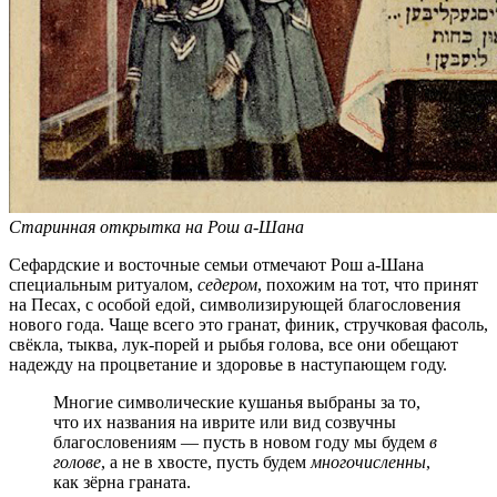
Старинная открытка на Рош а-Шана
Сефардские и восточные семьи отмечают Рош а-Шана
специальным ритуалом,
седером
, похожим на тот, что принят
на Песах, с особой едой, символизирующей благословения
нового года. Чаще всего это гранат, финик, стручковая фасоль,
свёкла, тыква, лук-порей и рыбья голова, все они обещают
надежду на процветание и здоровье в наступающем году.
Многие символические кушанья выбраны за то,
что их названия на иврите или вид созвучны
благословениям — пусть в новом году мы будем
в
голове
, а не в хвосте, пусть будем
многочисленны
,
как зёрна граната.