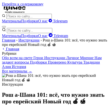
Перейти к содержимому
Материалы
Подборки
О нас
Telegram
Материалы
Подборки
О нас
Telegram
Главная
›
Инструкции
›
Рош а-Шана 101: всё, что нужно знать
про еврейский Новый год 🍎 🍯
Главная
Рубрики
Обо всем на свете
Герои
Инструкции
Личное
Мнение
Нам
задают вопросы
Подборки
Проверено
Культура
Традиции
Алия
История
Все материалы →
Инструкции
Рош а-Шана 101: всё, что нужно знать
про еврейский Новый год 🍎 🍯