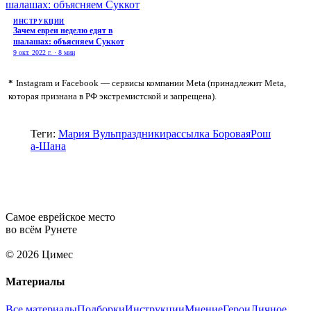
ИНСТРУКЦИИ
Зачем евреи неделю едят в
шалашах: объясняем Суккот
9 окт. 2022 г. · 8 мин
*
Instagram и Facebook — сервисы компании Meta (принадлежит Meta,
которая признана в РФ экстремистской и запрещена).
Теги:
Мария Вуль
праздники
рассылка Боровая
Рош
а-Шана
Самое еврейское место
во всём Рунете
© 2026 Цимес
Материалы
Все материалы
Подборки
Инструкции
Мнение
Герои
Личное