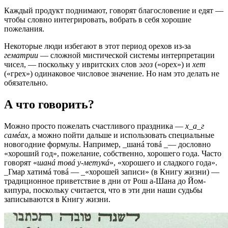
Каждый продукт поднимают, говорят благословение и едят —
чтобы словно интегрировать, вобрать в себя хорошие
пожелания.
Некоторые люди избегают в этот период орехов из-за
гематрии
— сложной мистической системы интерпретации
чисел, — поскольку у ивритских слов
эгоз
(«орех») и
хет
(«грех») одинаковое числовое значение. Но нам это делать не
обязательно.
А что говорить?
Можно просто пожелать счастливого праздника —
х_а_г
самéах
, а можно пойти дальше и использовать специальные
новогодние формулы. Например, _шанá товá _— дословно
«хороший год», пожелание, собственно, хорошего года. Часто
говорят «
шанá товá у-метукá
», «хорошего и сладкого года».
_Гмар хатимá товá — _«хорошей записи» (в Книгу жизни) —
традиционное приветствие в дни от Рош а-Шана до Йом-
кипура, поскольку считается, что в эти дни наши судьбы
записываются в Книгу жизни.