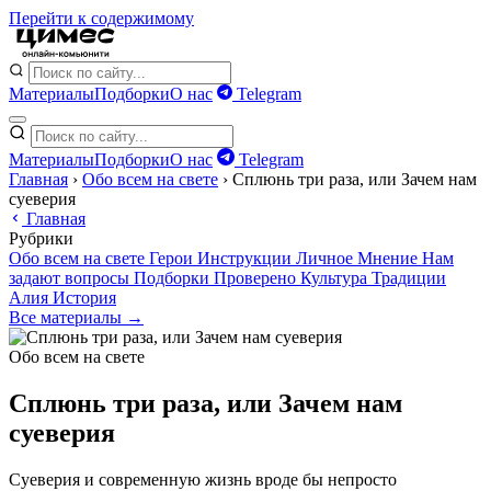
Перейти к содержимому
Материалы
Подборки
О нас
Telegram
Материалы
Подборки
О нас
Telegram
Главная
›
Обо всем на свете
›
Сплюнь три раза, или Зачем нам
суеверия
Главная
Рубрики
Обо всем на свете
Герои
Инструкции
Личное
Мнение
Нам
задают вопросы
Подборки
Проверено
Культура
Традиции
Алия
История
Все материалы →
Обо всем на свете
Сплюнь три раза, или Зачем нам
суеверия
Суеверия и современную жизнь вроде бы непросто