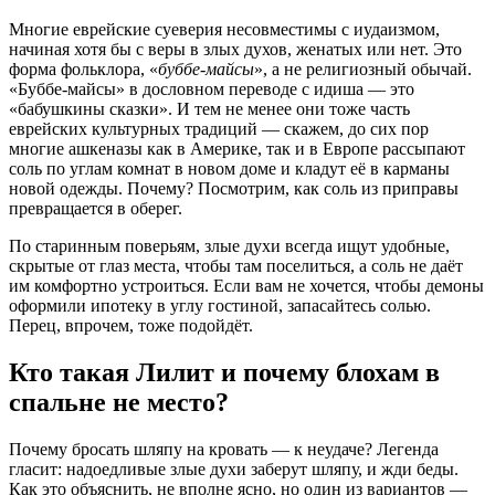
Многие еврейские суеверия несовместимы с иудаизмом,
начиная хотя бы с веры в злых духов, женатых или нет. Это
форма фольклора, «
буббе-майсы
», а не религиозный обычай.
«Буббе-майсы» в дословном переводе с идиша — это
«бабушкины сказки». И тем не менее они тоже часть
еврейских культурных традиций — скажем, до сих пор
многие ашкеназы как в Америке, так и в Европе рассыпают
соль по углам комнат в новом доме и кладут её в карманы
новой одежды. Почему? Посмотрим, как соль из приправы
превращается в оберег.
По старинным поверьям, злые духи всегда ищут удобные,
скрытые от глаз места, чтобы там поселиться, а соль не даёт
им комфортно устроиться. Если вам не хочется, чтобы демоны
оформили ипотеку в углу гостиной, запасайтесь солью.
Перец, впрочем, тоже подойдёт.
Кто такая Лилит и почему блохам в
спальне не место?
Почему бросать шляпу на кровать — к неудаче? Легенда
гласит: надоедливые злые духи заберут шляпу, и жди беды.
Как это объяснить, не вполне ясно, но один из вариантов —