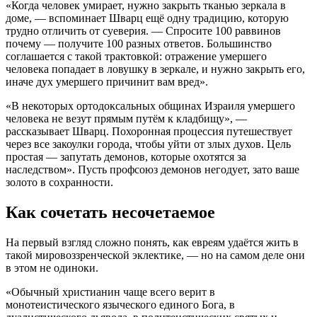
«Когда человек умирает, нужно закрыть тканью зеркала в
доме, — вспоминает Шварц ещё одну традицию, которую
трудно отличить от суеверия. — Спросите 100 раввинов
почему — получите 100 разных ответов. Большинство
соглашается с такой трактовкой: отражение умершего
человека попадает в ловушку в зеркале, и нужно закрыть его,
иначе дух умершего причинит вам вред».
«В некоторых ортодоксальных общинах Израиля умершего
человека не везут прямым путём к кладбищу», —
рассказывает Шварц. Похоронная процессия путешествует
через все закоулки города, чтобы уйти от злых духов. Цель
простая — запутать демонов, которые охотятся за
наследством». Пусть профсоюз демонов негодует, зато ваше
золото в сохранности.
Как сочетать несочетаемое
На первый взгляд сложно понять, как евреям удаётся жить в
такой мировоззренческой эклектике, — но на самом деле они
в этом не одиноки.
«Обычный христианин чаще всего верит в
монотеистического языческого единого Бога, в