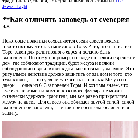
традиции и суеверия, вслед за нашими коллегами из
The
Jewish Light
.
**Как отличить заповедь от суеверия
**
Некоторые практики сохраняются среди евреев веками,
просто потому что так написано в Торе. А то, что написано в
Торе, закон для религиозного еврея и должно быть
выполнено. Поэтому, например, на входе во всякий еврейский
дом, где соблюдают традиции, будет мезуза и всякий
соблюдающий еврей, входя в дом, коснётся мезузы рукой. Это
ритуальное действие должно защитить от зла дом и того, кто
туда входит, — но суеверием считать его нельзя.Мезуза на
двери — одна из 613 заповедей Торы. И хотя мы знаем, что
кусочек пергамента внутри красивого футляра не может
физически удержать грабителя, мы всё равно прикрепляем
мезузу на дверь. Для евреев она обладает другой силой, силой
выполненной заповеди, — и так приносит благословение и
защиту.