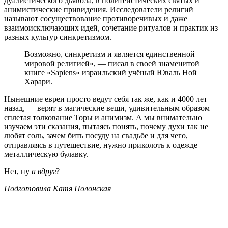
дуалистического дьявола, в политеистических святых и
анимистические привидения. Исследователи религий
называют сосуществование противоречивых и даже
взаимоисключающих идей, сочетание ритуалов и практик из
разных культур синкретизмом.
Возможно, синкретизм и является единственной
мировой религией», — писал в своей знаменитой
книге «Sapiens» израильский учёный Юваль Ной
Харари.
Нынешние евреи просто ведут себя так же, как и 4000 лет
назад, — верят в магические вещи, удивительным образом
сплетая толкование Торы и анимизм. А мы внимательно
изучаем эти сказания, пытаясь понять, почему духи так не
любят соль, зачем бить посуду на свадьбе и для чего,
отправляясь в путешествие, нужно приколоть к одежде
металлическую булавку.
Нет, ну
а вдруг
?
Подготовила Катя Полонская