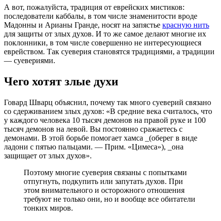
А вот, пожалуйста, традиция от еврейских мистиков:
последователи каббалы, в том числе знаменитости вроде
Мадонны и Арианы Гранде, носят на запястье
красную нить
для защиты от злых духов. И то же самое делают многие их
поклонники, в том числе совершенно не интересующиеся
еврейством. Так суеверия становятся традициями, а традиции
— суевериями.
Чего хотят злые духи
Говард Шварц объяснил, почему так много суеверий связано
со сдерживанием злых духов: «В средние века считалось, что
у каждого человека 10 тысяч демонов на правой руке и 100
тысяч демонов на левой. Вы постоянно сражаетесь с
демонами. В этой борьбе помогает хамса _(оберег в виде
ладони с пятью пальцами. — Прим. «Цимеса»), _она
защищает от злых духов».
Поэтому многие суеверия связаны с попытками
отпугнуть, подкупить или запутать духов. При
этом внимательного и осторожного отношения
требуют не только они, но и вообще все обитатели
тонких миров.