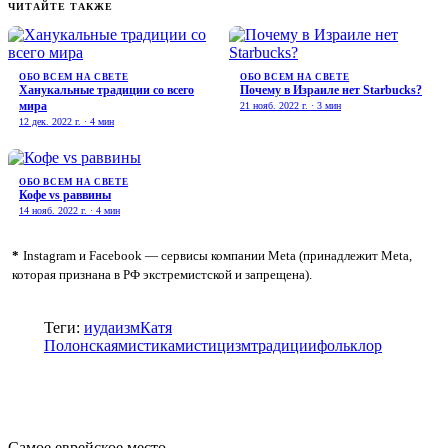
ЧИТАЙТЕ ТАКЖЕ
ОБО ВСЕМ НА СВЕТЕ
ОБО ВСЕМ НА СВЕТЕ
Ханукальные традиции со всего
Почему в Израиле нет Stаrbucks?
мира
21 нояб. 2022 г. · 3 мин
12 дек. 2022 г. · 4 мин
ОБО ВСЕМ НА СВЕТЕ
Кофе vs раввины
14 нояб. 2022 г. · 4 мин
*
Instagram и Facebook — сервисы компании Meta (принадлежит Meta,
которая признана в РФ экстремистской и запрещена).
Теги:
иудаизм
Катя
Полонская
мистика
мистицизм
традиции
фольклор
Самое еврейское место