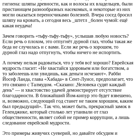
гигиена: шляпы древности, как и волосы их владельцев, были
пристанищем разнообразных насекомых, и некоторые из них
могли оказаться переносчиками болезней. Вчера сосед бросил
шляпу на кровать, а сегодня весь _штетл _болен чумой: ещё
какая неудача!
Зачем говорить «тьфу-тьфу-тьфу», услышав любую новость?
Если речь о плохом, это отпугнёт дурной глаз, чтобы такая же
беда не случилась и с вами. Если же речь о хорошем, то
дурной глаз надо отпугнуть, чтобы ничего не испортить.
А почему нельзя радоваться, что у тебя всё хорошо? Еврейская
мудрость гласит: «Не хвастайся здоровьем или богатством, а
то заболеешь или увидишь, как деньги исчезают». Рабби
Йосеф Ланда, глава «Хабада» в Сент-Луисе, предполагает, что
это связано с Талмудом. «Сказано: „Человека судят каждый
день“ — и хвастовство удачей демонстрирует отсутствие
благодарности. В ближайший Йом-кипур это будет взвешено,
и, возможно, следующий год станет не таким хорошим, каким
был предыдущий». Так что, может быть, прекрасный замок в
Геленджике, который столько лет утаивали от глаз
общественности, являет собой не пример коррупции, а лишь
следование еврейской мудрости.
Это примеры живучих суеверий, но давайте обсудим и