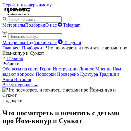
Перейти к содержимому
Материалы
Подборки
О нас
Telegram
Материалы
Подборки
О нас
Telegram
Главная
›
Подборки
›
Что посмотреть и почитать с детьми про
Йом-кипур и Суккот
Главная
Рубрики
Обо всем на свете
Герои
Инструкции
Личное
Мнение
Нам
задают вопросы
Подборки
Проверено
Культура
Традиции
Алия
История
Все материалы →
Подборки
Что посмотреть и почитать с детьми
про Йом-кипур и Суккот