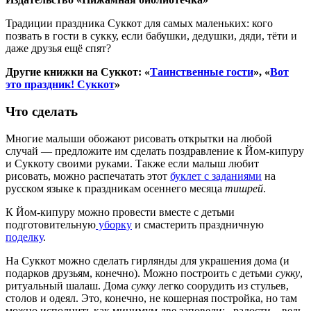
Традиции праздника Суккот для самых маленьких: кого
позвать в гости в сукку, если бабушки, дедушки, дяди, тёти и
даже друзья ещё спят?
Другие книжки на Суккот: «
Таинственные гости
», «
Вот
это праздник! Суккот
»
Что сделать
Многие малыши обожают рисовать открытки на любой
случай — предложите им сделать поздравление к Йом-кипуру
и Суккоту своими руками. Также если малыш любит
рисовать, можно распечатать этот
буклет с заданиями
на
русском языке к праздникам осеннего месяца
тишрей
.
К Йом-кипуру можно провести вместе с детьми
подготовительную
уборку
и смастерить праздничную
поделку
.
На Суккот можно сделать гирлянды для украшения дома (и
подарков друзьям, конечно). Можно построить с детьми
сукку
,
ритуальный шалаш. Дома
сукку
легко соорудить из стульев,
столов и одеял. Это, конечно, не кошерная постройка, но там
можно исполнить как минимум две заповеди: _радости, _ведь