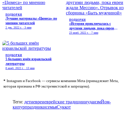
ПОДБОРКИ
Лучшие материалы «Цимеса» по
ПОДБОРКИ
мнению читателей
«История приключалась с
2 дек. 2022 г. · 3 мин
другими людьми, пока евреи
ждали Мессию». Отрывок из
23 нояб. 2022 г. · 7 мин
сборника «Быть мужчиной»
ПОДБОРКИ
5 больших имён израильской
литературы
8 нояб. 2022 г. · 13 мин
*
Instagram и Facebook — сервисы компании Meta (принадлежит Meta,
которая признана в РФ экстремистской и запрещена).
Теги:
дети
евреи
еврейские традиции
иудаизм
Йом-
кипур
праздники
семья
Суккот