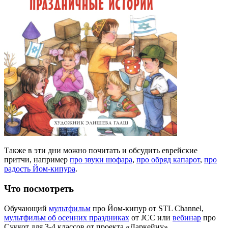
Также в эти дни можно почитать и обсудить еврейские
притчи, например
про звуки шофара
,
про обряд капарот
,
про
радость Йом-кипура
.
Что посмотреть
Обучающий
мультфильм
про Йом-кипур от STL Channel,
мультфильм об осенних праздниках
от JCC или
вебинар
про
Суккот для 3-4 классов от проекта «Даркейну».