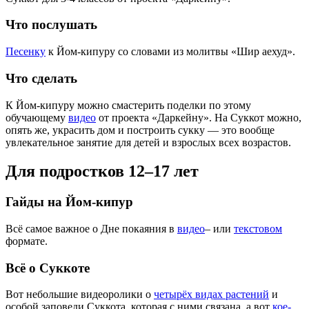
Что послушать
Песенку
к Йом-кипуру со словами из молитвы «Шир аехуд».
Что сделать
К Йом-кипуру можно смастерить поделки по этому
обучающему
видео
от проекта «Даркейну». На Суккот можно,
опять же, украсить дом и построить сукку — это вообще
увлекательное занятие для детей и взрослых всех возрастов.
Для подростков 12–17 лет
Гайды на Йом-кипур
Всё самое важное о Дне покаяния в
видео
– или
текстовом
формате.
Всё о Суккоте
Вот небольшие видеоролики о
четырёх видах растений
и
особой заповеди Суккота, которая с ними связана, а вот
кое-