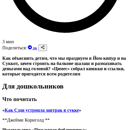
3 мин
Поделиться:
ВК
Как объяснить детям, что мы празднуем в Йом-кипур и на
Суккот, зачем строить на балконе шалаш и размахивать
деньгами над головой? «Цимес» собрал книжки и ссылки,
которые пригодятся всем родителям
Для дошкольников
Что почитать
«
Как Сэди устроила завтрак в сукке
»
**Джейми Корнголд **
Издательство «Пижамная библиотечка»