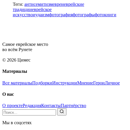
Теги:
антисемитизм
евреи
еврейские
традиции
еврейское
искусство
иудаизм
фотография
фотографы
фотокниги
Самое еврейское место
во всём Рунете
© 2026 Цимес
Материалы
Все материалы
Подборки
Инструкции
Мнение
Герои
Личное
О нас
О проекте
Редакция
Контакты
Партнёрство
Мы в соцсетях