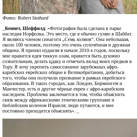
Фото: Robert Stothard
_
Кеннет, Шеффилд
: «Фотография была сделана в парке
наследия Норфолка. Это место, где я обычно гуляю в Шаббат.
Я являюсь членом синагоги „Семь холмов“. Она небольшая,
около 100 человек, поэтому это очень сплочённая и дружная
община. Я принял иудаизм в начале 2010-х годов, поскольку
мне нравится идея тиккун олам, нравится быть духовно
сознательным, делать цдаку и отмечать вклад моих предков в
Тору. Я хочу укрепить самосознание зарубежных афро-
карибских еврейских общин в Великобритании, добиться
того, чтобы они получили признание в рамках еврейского
образования. В таких городах, как Лондон, Бирмингем и
Манчестер, есть и другие чёрные евреи с афро-карибским
наследием. Проблема заключается в том, чтобы объяснить
связь между африканскими этническими группами и
библейским коленом Израиля; люди путаются, и мне
постоянно приходится объяснять». _