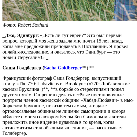
Фото: Robert Stothard
_
Джо, Эдинбург
: «„Есть ли тут евреи?“ Это был первый
вопрос, который моя жена задала мне почти 15 лет назад,
когда мне предложили преподавать в Шотландии. Я провёл
онлайн-исследование, и оказалось, что Эдинбург — это
новый Иерусалим!» _
Саша Голдбергер (
Sacha Goldberger
**) **
Французский фотограф Саша Голдбергер, выпустивший
книгу «The 770: Lubavitchs of Brooklyn» («770: Любавичские
хасиды Бруклина»)**, **в борьбе со стереотипами пошёл
другим путём. Он решил сделать весёлые постановочные
портреты членов хасидской общины «Хабад-Любавич» в нью-
йоркском Бруклине, показав тем самым, что даже
ортодоксальные общины не лишены самоиронии и юмора.
«Вместе с моим соавтором Беном Бен Симоном мы хотели
предложить иное видение иудаизма в то время, когда
антисемитизм стал обычным явлением», — рассказывает
Голдбергер.