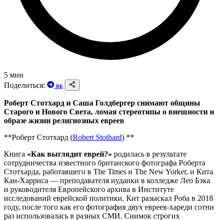
5 мин
Поделиться:
ВК
Роберт Стотхард и Саша Голдбергер снимают общины
Старого и Нового Света, ломая стереотипы о внешности и
образе жизни религиозных евреев
**Роберт Стотхард (
Robert Stothard
) **
Книга
«
Как выглядит еврей?
»
родилась в результате
сотрудничества известного британского фотографа Роберта
Стотхарда, работавшего в The Times и The New Yorker, и Кита
Кан-Харриса — преподавателя иудаики в колледже Лео Бэка
и руководителя Европейского архива в Институте
исследований еврейской политики. Кит разыскал Роба в 2018
году, после того как его фотография двух евреев-хареди сотни
раз использовалась в разных СМИ. Снимок строгих