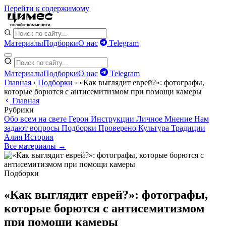
Перейти к содержимому
Материалы
Подборки
О нас
Telegram
Материалы
Подборки
О нас
Telegram
Главная
›
Подборки
›
«Как выглядит еврей?»: фотографы,
которые борются с антисемитизмом при помощи камеры
Главная
Рубрики
Обо всем на свете
Герои
Инструкции
Личное
Мнение
Нам
задают вопросы
Подборки
Проверено
Культура
Традиции
Алия
История
Все материалы →
Подборки
«Как выглядит еврей?»: фотографы,
которые борются с антисемитизмом
при помощи камеры