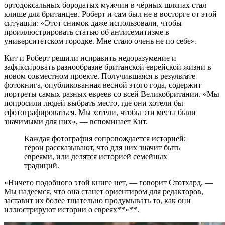
ортодоксальных бородатых мужчин в чёрных шляпах стал
клише для британцев. Роберт и сам был не в восторге от этой
ситуации: «Этот снимок даже использовали, чтобы
проиллюстрировать статью об антисемитизме в
университетском городке. Мне стало очень не по себе».
Кит и Роберт решили исправить недоразумение и
зафиксировать разнообразие британской еврейской жизни в
новом совместном проекте. Получившаяся в результате
фотокнига, опубликованная весной этого года, содержит
портреты самых разных евреев со всей Великобритании. «Мы
попросили людей выбрать место, где они хотели бы
сфотографироваться. Мы хотели, чтобы эти места были
значимыми для них», — вспоминает Кит.
Каждая фотография сопровождается историей:
герои рассказывают, что для них значит быть
евреями, или делятся историей семейных
традиций.
«Ничего подобного этой книге нет, — говорит Стотхард. —
Мы надеемся, что она станет ориентиром для редакторов,
заставит их более тщательно продумывать то, как они
иллюстрируют истории о евреях**»**.