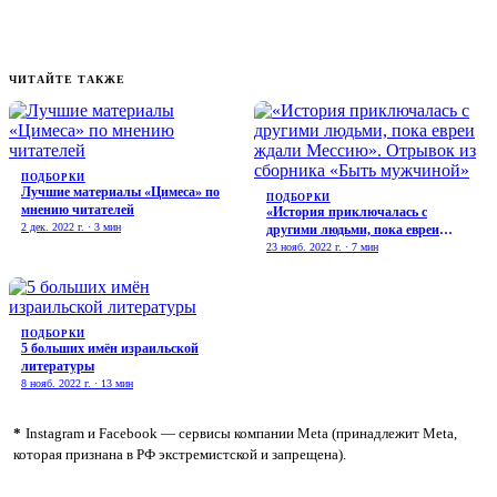
ЧИТАЙТЕ ТАКЖЕ
ПОДБОРКИ
Лучшие материалы «Цимеса» по
ПОДБОРКИ
мнению читателей
«История приключалась с
2 дек. 2022 г. · 3 мин
другими людьми, пока евреи
ждали Мессию». Отрывок из
23 нояб. 2022 г. · 7 мин
сборника «Быть мужчиной»
ПОДБОРКИ
5 больших имён израильской
литературы
8 нояб. 2022 г. · 13 мин
*
Instagram и Facebook — сервисы компании Meta (принадлежит Meta,
которая признана в РФ экстремистской и запрещена).