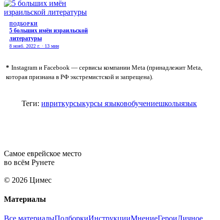
ПОДБОРКИ
5 больших имён израильской
литературы
8 нояб. 2022 г. · 13 мин
*
Instagram и Facebook — сервисы компании Meta (принадлежит Meta,
которая признана в РФ экстремистской и запрещена).
Теги:
иврит
курсы
курсы языков
обучение
школы
язык
Самое еврейское место
во всём Рунете
© 2026 Цимес
Материалы
Все материалы
Подборки
Инструкции
Мнение
Герои
Личное