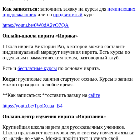
Как записаться:
заполнить заявку на курсы для
начинающих,
продолжающих
или на
продвин
у
тый
курс
https://youtu.be/0W0dA2yO7QA
Онлайн-школа иврита «Иврика»
Школа иврита Виктории Раз, в которой можно составить
индивидуальный маршрут изучения иврита. Есть курсы по
отдельным грамматическим темам, разговорный клуб.
Есть и
бесплатные курсы
по основам иврита.
Когда:
групповые занятия стартуют осенью. Курсы в записи
можно проходить в любое время.
**Как записаться: **оставить заявку на
сайте
https://youtu.be/TpoiXuaa_B4
Онлайн-центр изучения иврита «Ивритания»
Крупнейшая школа иврита для русскоязычных учеников.
Школа практикует шестиуровневую систему изучения языка:
от «алеф» до «вав». Можно пройти тест и узнать свой