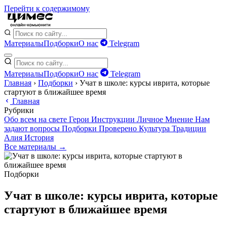
Перейти к содержимому
Материалы
Подборки
О нас
Telegram
Материалы
Подборки
О нас
Telegram
Главная
›
Подборки
›
Учат в школе: курсы иврита, которые
стартуют в ближайшее время
Главная
Рубрики
Обо всем на свете
Герои
Инструкции
Личное
Мнение
Нам
задают вопросы
Подборки
Проверено
Культура
Традиции
Алия
История
Все материалы →
Подборки
Учат в школе: курсы иврита, которые
стартуют в ближайшее время