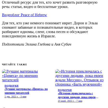
Отличный ресурс для тех, кто хочет развить разговорную
речь: статьи, видео и бесплатные уроки.
Видеоблог Peace of Hebrew
Для тех, кто уже немного понимает иврит. Дорон и Эльза
снимают забавные и познавательные видео, в которых
разбирают идиомы, сленг, слова песен и обсуждают
повседневную жизнь в Израиле.
Подготовили Эллина Глебова и Аня Субич
ЧИТАЙТЕ ТАКЖЕ
ПОДБОРКИ
Лучшие материалы «Цимеса» по
ПОДБОРКИ
мнению читателей
«История приключалась с
2 дек. 2022 г. · 3 мин
другими людьми, пока евреи
ждали Мессию». Отрывок из
23 нояб. 2022 г. · 7 мин
сборника «Быть мужчиной»