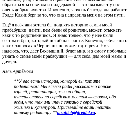
обратиться за советом и поддержкой — это вызывает у нас
очень добрые чувства. И конечно, я очень благодарна рабанит
Голде Кляйнберг за то, что она направила меня на этом пути.
Ещё я всё-таки хотела бы поднять историю семьи моей
прабабушки: найти, кем были её родители, может, отыскать
каких-то родственников. Я знаю только, что у неё были
сёстры и брат, который погиб на фронте. Конечно, сейчас ни о
каких запросах в Черновцы не может идти речи. Но я
надеюсь, что, даст Вс-вышний, будет мир, и я смогу побольше
узнать о семье моей прабабушки — для себя, для моей мамы и
дочери.
Яэль Артёмова
**У вас есть история, которой вы хотите
поделиться? Мы всегда рады рассказам о поиске
корней, репатриации, жизни общин,
путешествиях по еврейским местам — словом, обо
всём, что так или иначе связано с еврейской
жизнью и культурой. Присылайте ваши тексты
нашему редактору **
a.subich@dreidel.ru
.