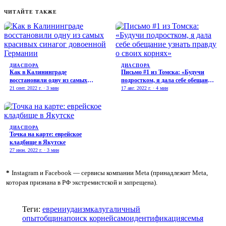
ЧИТАЙТЕ ТАКЖЕ
ДИАСПОРА
ДИАСПОРА
Как в Калининграде
Письмо #1 из Томска: «Будучи
восстановили одну из самых
подростком, я дала себе обещание
красивых синагог довоенной
узнать правду о своих корнях»
21 сент. 2022 г. · 3 мин
17 авг. 2022 г. · 4 мин
Германии
ДИАСПОРА
Точка на карте: еврейское
кладбище в Якутске
27 июн. 2022 г. · 3 мин
*
Instagram и Facebook — сервисы компании Meta (принадлежит Meta,
которая признана в РФ экстремистской и запрещена).
Теги:
евреи
иудаизм
калуга
личный
опыт
община
поиск корней
самоидентификация
семья