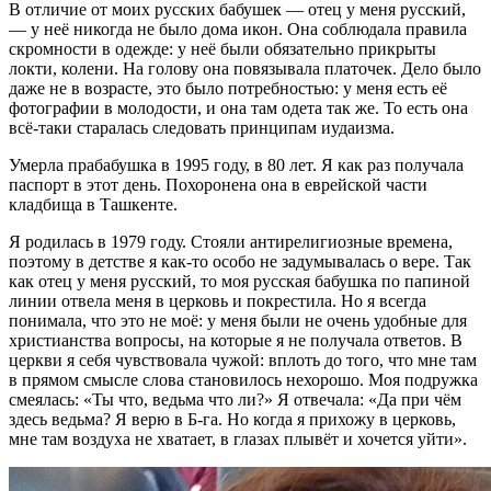
В отличие от моих русских бабушек — отец у меня русский,
— у неё никогда не было дома икон. Она соблюдала правила
скромности в одежде: у неё были обязательно прикрыты
локти, колени. На голову она повязывала платочек. Дело было
даже не в возрасте, это было потребностью: у меня есть её
фотографии в молодости, и она там одета так же. То есть она
всё-таки старалась следовать принципам иудаизма.
Умерла прабабушка в 1995 году, в 80 лет. Я как раз получала
паспорт в этот день. Похоронена она в еврейской части
кладбища в Ташкенте.
Я родилась в 1979 году. Стояли антирелигиозные времена,
поэтому в детстве я как-то особо не задумывалась о вере. Так
как отец у меня русский, то моя русская бабушка по папиной
линии отвела меня в церковь и покрестила. Но я всегда
понимала, что это не моё: у меня были не очень удобные для
христианства вопросы, на которые я не получала ответов. В
церкви я себя чувствовала чужой: вплоть до того, что мне там
в прямом смысле слова становилось нехорошо. Моя подружка
смеялась: «Ты что, ведьма что ли?» Я отвечала: «Да при чём
здесь ведьма? Я верю в Б-га. Но когда я прихожу в церковь,
мне там воздуха не хватает, в глазах плывёт и хочется уйти».