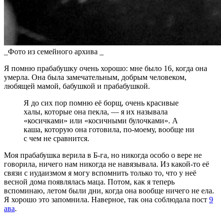
_Фото из семейного архива _
Я помню прабабушку очень хорошо: мне было 16, когда она
умерла. Она была замечательным, добрым человеком,
любящей мамой, бабушкой и прабабушкой.
Я до сих пор помню её борщ, очень красивые
халы, которые она пекла, — я их называла
«косичками» или «косичными булочками». А
каша, которую она готовила, по-моему, вообще ни
с чем не сравнится.
Моя прабабушка верила в Б-га, но никогда особо о вере не
говорила, ничего нам никогда не навязывала. Из какой-то её
связи с иудаизмом я могу вспомнить только то, что у неё
весной дома появлялась маца. Потом, как я теперь
вспоминаю, летом были дни, когда она вообще ничего не ела.
Я хорошо это запомнила. Наверное, так она соблюдала пост
9
ава
.