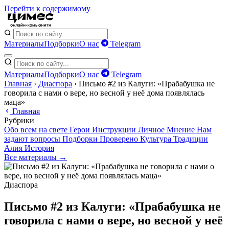
Перейти к содержимому
Материалы
Подборки
О нас
Telegram
Материалы
Подборки
О нас
Telegram
Главная
›
Диаспора
›
Письмо #2 из Калуги: «Прабабушка не
говорила с нами о вере, но весной у неё дома появлялась
маца»
Главная
Рубрики
Обо всем на свете
Герои
Инструкции
Личное
Мнение
Нам
задают вопросы
Подборки
Проверено
Культура
Традиции
Алия
История
Все материалы →
Диаспора
Письмо #2 из Калуги: «Прабабушка не
говорила с нами о вере, но весной у неё