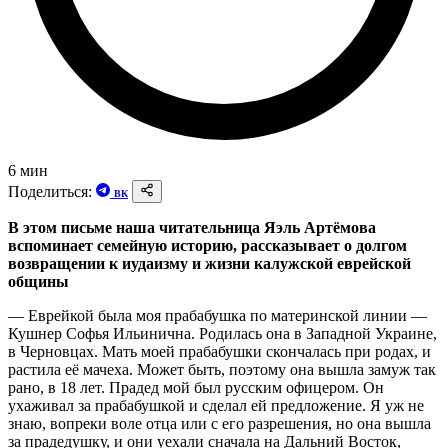
6 мин
Поделиться:
ВК
В этом письме наша читательница Яэль Артёмова
вспоминает семейную историю, рассказывает о долгом
возвращении к иудаизму и жизни калужской еврейской
общины
— Еврейкой была моя прабабушка по материнской линии —
Кушнер Софья Ильинична. Родилась она в Западной Украине,
в Черновцах. Мать моей прабабушки скончалась при родах, и
растила её мачеха. Может быть, поэтому она вышла замуж так
рано, в 18 лет. Прадед мой был русским офицером. Он
ухаживал за прабабушкой и сделал ей предложение. Я уж не
знаю, вопреки воле отца или с его разрешения, но она вышла
за прадедушку, и они уехали сначала на Дальний Восток,