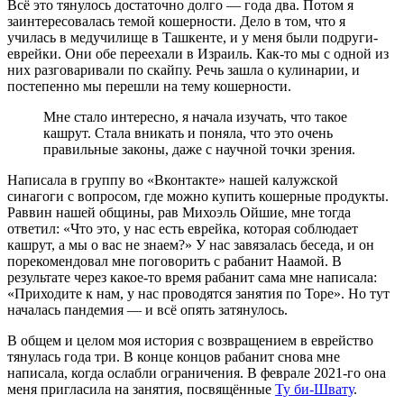
Всё это тянулось достаточно долго — года два. Потом я
заинтересовалась темой кошерности. Дело в том, что я
училась в медучилище в Ташкенте, и у меня были подруги-
еврейки. Они обе переехали в Израиль. Как-то мы с одной из
них разговаривали по скайпу. Речь зашла о кулинарии, и
постепенно мы перешли на тему кошерности.
Мне стало интересно, я начала изучать, что такое
кашрут. Стала вникать и поняла, что это очень
правильные законы, даже с научной точки зрения.
Написала в группу во «Вконтакте» нашей калужской
синагоги с вопросом, где можно купить кошерные продукты.
Раввин нашей общины, рав Михоэль Ойшие, мне тогда
ответил: «Что это, у нас есть еврейка, которая соблюдает
кашрут, а мы о вас не знаем?» У нас завязалась беседа, и он
порекомендовал мне поговорить с рабанит Наамой. В
результате через какое-то время рабанит сама мне написала:
«Приходите к нам, у нас проводятся занятия по Торе». Но тут
началась пандемия — и всё опять затянулось.
В общем и целом моя история с возвращением в еврейство
тянулась года три. В конце концов рабанит снова мне
написала, когда ослабли ограничения. В феврале 2021-го она
меня пригласила на занятия, посвящённые
Ту би-Швату
.