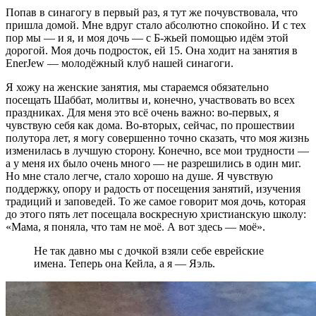
Попав в синагогу в первый раз, я тут же почувствовала, что
пришла домой. Мне вдруг стало абсолютно спокойно. И с тех
пор мы — и я, и моя дочь — с Б-жьей помощью идём этой
дорогой. Моя дочь подросток, ей 15. Она ходит на занятия в
EnerJew — молодёжный клуб нашей синагоги.
Я хожу на женские занятия, мы стараемся обязательно
посещать Шаббат, молитвы и, конечно, участвовать во всех
праздниках. Для меня это всё очень важно: во-первых, я
чувствую себя как дома. Во-вторых, сейчас, по прошествии
полутора лет, я могу совершенно точно сказать, что моя жизнь
изменилась в лучшую сторону. Конечно, все мои трудности —
а у меня их было очень много — не разрешились в один миг.
Но мне стало легче, стало хорошо на душе. Я чувствую
поддержку, опору и радость от посещения занятий, изучения
традиций и заповедей. То же самое говорит моя дочь, которая
до этого пять лет посещала воскресную христианскую школу:
«Мама, я поняла, что там не моё. А вот здесь — моё».
Не так давно мы с дочкой взяли себе еврейские
имена. Теперь она Кейла, а я — Яэль.