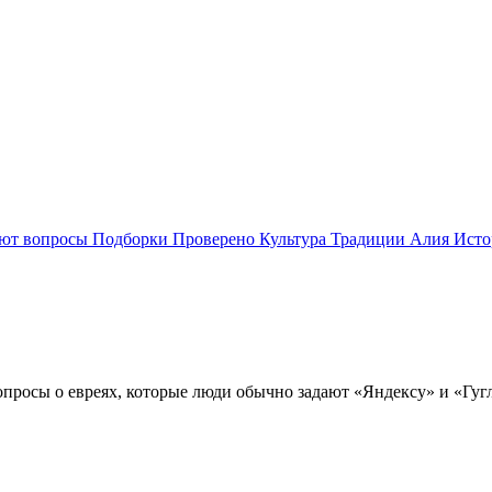
ают вопросы
Подборки
Проверено
Культура
Традиции
Алия
Исто
просы о евреях, которые люди обычно задают «Яндексу» и «Гугл