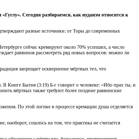
 «Гуглу». Сегодня разбираемся, как иудаизм относится к
одтверждают разные источники: от Торы до современных
Петербурге сейчас кремируют около 70% усопших, а число
уждает раввинов рассмотреть ряд новых вопросов: можно ли
радиция запрещает осквернение мёртвых тел, что
В Книге Бытия (3:19) Б-г говорит о человеке: «Ибо прах ты, и
оронить мёртвых также требуют более поздние раввинские
ложения. По этой логике в процессе кремации душа отделяется
 наоборот, сошлось на том, что практика не считается
етод обращения с мёртвыми, безусловно, противоречит