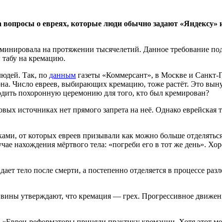
 вопросы о евреях, которые люди обычно задают «Яндексу» и
доминировала на протяжении тысячелетий. Данное требование п
 табу на кремацию.
людей. Так, по
данным
газеты «Коммерсант», в Москве и Санкт-
она. Число евреев, выбирающих кремацию, тоже растёт. Это вын
одить похоронную церемонию для того, кто был кремирован?
вых источниках нет прямого запрета на неё. Однако еврейская т
ми, от которых евреев призывали как можно больше отделяться. 
учае нахождения мёртвого тела: «погреби его в тот же день». Х
.
ает тело после смерти, а постепенно отделяется в процессе раз
ины утверждают, что кремация — грех. Прогрессивное движение,
g, «Евреи-реформаторы приняли практику кремации. Хотя этот м