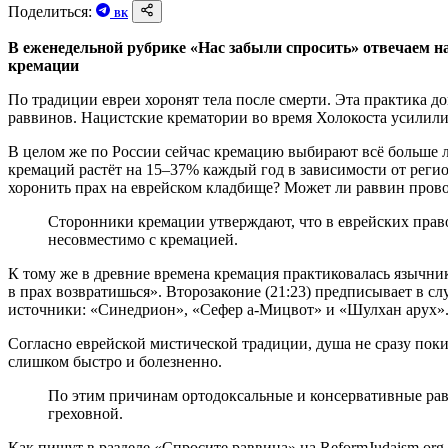
Поделиться:
ВК
В еженедельной рубрике «Нас забыли спросить» отвечаем на
кремации
По традиции евреи хоронят тела после смерти. Эта практика 
раввинов. Нацистские крематории во время Холокоста усилили
В целом же по России сейчас кремацию выбирают всё больше 
кремаций растёт на 15–37% каждый год в зависимости от реги
хоронить прах на еврейском кладбище? Может ли раввин пров
Сторонники кремации утверждают, что в еврейских право
несовместимо с кремацией.
К тому же в древние времена кремация практиковалась язычника
в прах возвратишься». Второзаконие (21:23) предписывает в сл
источники: «Синедрион», «Сефер а-Мицвот» и «Шулхан арух»
Согласно еврейской мистической традиции, душа не сразу покид
слишком быстро и болезненно.
По этим причинам ортодоксальные и консервативные равв
греховной.
Как пишут в разделе «Спросите раввина» на ReformJudaism.or