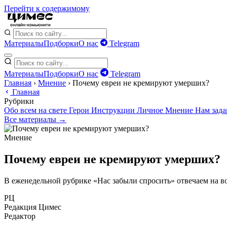
Перейти к содержимому
Материалы
Подборки
О нас
Telegram
Материалы
Подборки
О нас
Telegram
Главная
›
Мнение
›
Почему евреи не кремируют умерших?
Главная
Рубрики
Обо всем на свете
Герои
Инструкции
Личное
Мнение
Нам зад
Все материалы →
Мнение
Почему евреи не кремируют умерших?
В еженедельной рубрике «Нас забыли спросить» отвечаем на во
РЦ
Редакция Цимес
Редактор