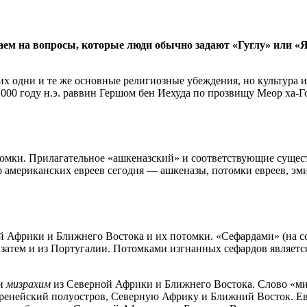
ем на вопросы, которые люди обычно задают «Гуглу» или «Ян
х одни и те же основные религиозные убеждения, но культура и
 1000 году н.э. раввин Гершом бен Иехуда по прозвищу Меор ха-
омки. Прилагательное «ашкеназский» и соответствующие сущест
о американских евреев сегодня — ашкеназы, потомки евреев, э
й Африки и Ближнего Востока и их потомки. «Сефардами» (на 
 затем и из Португалии. Потомками изгнанных сефардов является
 и
мизрахим
из Северной Африки и Ближнего Востока. Слово «миз
ренейский полуостров, Северную Африку и Ближний Восток. Евр