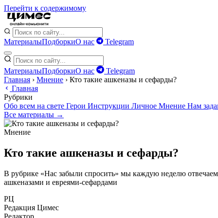
Перейти к содержимому
Материалы
Подборки
О нас
Telegram
Материалы
Подборки
О нас
Telegram
Главная
›
Мнение
›
Кто такие ашкеназы и сефарды?
Главная
Рубрики
Обо всем на свете
Герои
Инструкции
Личное
Мнение
Нам зад
Все материалы →
Мнение
Кто такие ашкеназы и сефарды?
В рубрике «Нас забыли спросить» мы каждую неделю отвечаем 
ашкеназами и евреями-сефардами
РЦ
Редакция Цимес
Редактор