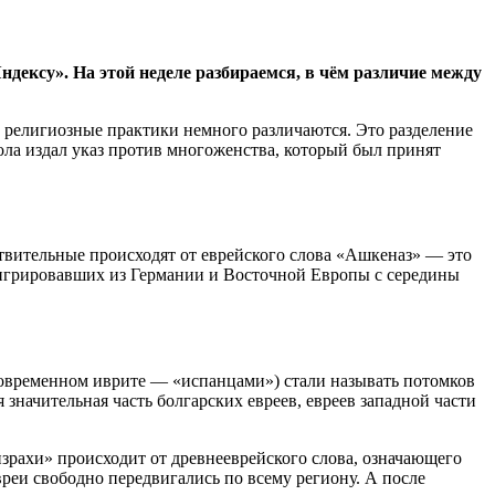
дексу». На этой неделе разбираемся, в чём различие между
 религиозные практики немного различаются. Это разделение
Гола издал указ против многоженства, который был принят
вительные происходят от еврейского слова «Ашкеназ» — это
мигрировавших из Германии и Восточной Европы с середины
современном иврите — «испанцами») стали называть потомков
 значительная часть болгарских евреев, евреев западной части
рахи» происходит от древнееврейского слова, означающего
еи свободно передвигались по всему региону. А после