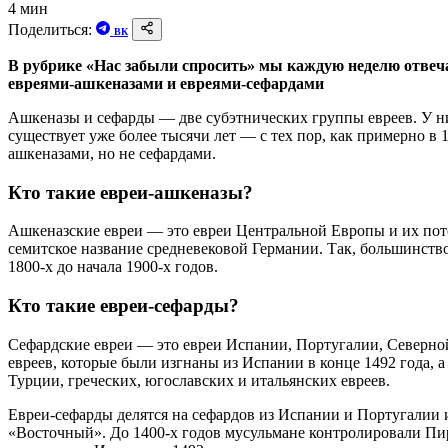
4 мин
Поделиться:
ВК
В рубрике «Нас забыли спросить» мы каждую неделю отвеча
евреями-ашкеназами и евреями-сефардами
Ашкеназы и сефарды — две субэтнических группы евреев. У ни
существует уже более тысячи лет — с тех пор, как примерно в
ашкеназами, но не сефардами.
Кто такие евреи-ашкеназы?
Ашкеназские евреи — это евреи Центральной Европы и их пот
семитское название средневековой Германии. Так, большинств
1800-х до начала 1900-х годов.
Кто такие евреи-сефарды?
Сефардские евреи — это евреи Испании, Португалии, Северно
евреев, которые были изгнаны из Испании в конце 1492 года, а
Турции, греческих, югославских и итальянских евреев.
Евреи-сефарды делятся на сефардов из Испании и Португалии
«Восточный». До 1400-х годов мусульмане контролировали Пи