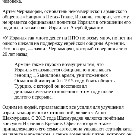
человека.
Артём Чернаморян, основатель некоммерческой армянского
общества «Наири» в Петах-Тикве, Израиль, говорит, что ему
не нравится официальная политика Израиля в отношении его
родины, а также союз Израиля с Азербайджаном.
«У Израиля так много денег на НПО по всему миру, но нет ни
одного шекеля на поддержку еврейской общины Армении.
Это позор», — заявил Чернаморян, который совершил алию
20 лет назад.
Армяне также глубоко возмущены тем, что
Израиль отказывается официально признавать
геноцид 1,5 миллиона армян, уничтоженных
Османской империей в 1915 году, боясь обидеть
Турцию, с которой он восстановил
дипломатические отношения в этом году после
долгого перерыва.
Одним из людей, прилагающих все усилия для улучшения
израильско-армянских отношений, является Ашот
Шахмурадян. С 2013 года Шахмурадян является почётным
консулом Израиля в Ереване. Офис на втором этаже
принадлежащего его семье автосалона украшают сертификаты
на иврите и армянском, а также домашний питон, которого он