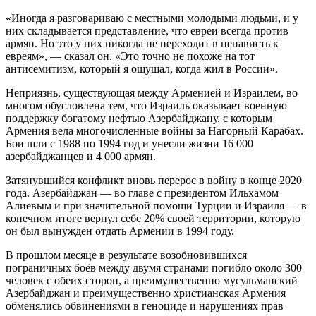
«Иногда я разговариваю с местными молодыми людьми, и у
них складывается представление, что евреи всегда против
армян. Но это у них никогда не переходит в ненависть к
евреям», — сказал он. «Это точно не похоже на тот
антисемитизм, который я ощущал, когда жил в России».
Неприязнь, существующая между Арменией и Израилем, во
многом обусловлена тем, что Израиль оказывает военную
поддержку богатому нефтью Азербайджану, с которым
Армения вела многочисленные войны за Нагорный Карабах.
Бои шли с 1988 по 1994 год и унесли жизни 16 000
азербайджанцев и 4 000 армян.
Затянувшийся конфликт вновь перерос в войну в конце 2020
года. Азербайджан — во главе с президентом Ильхамом
Алиевым и при значительной помощи Турции и Израиля — в
конечном итоге вернул себе 20% своей территории, которую
он был вынужден отдать Армении в 1994 году.
В прошлом месяце в результате возобновившихся
пограничных боёв между двумя странами погибло около 300
человек с обеих сторон, а преимущественно мусульманский
Азербайджан и преимущественно христианская Армения
обменялись обвинениями в геноциде и нарушениях прав