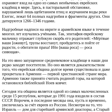
охраняют вход на одно из самых необычных еврейских
кладбищ в мире. Здесь, в пасторальной обстановке,
нарушаемой лишь щебетанием птиц и журчанием воды реки
Ехегис, лежат 64 полных надгробия и фрагменты других. Они
датируются 1266–1346 годами.
Надгробные надписи на иврите и арамейском языке в течение
многих лет изучались учёными. Так, эпитафия еврейскому
мальчику отражает глубокую скорбь его родителей: «Мёртвые
ваши [оживут], трупы восстанут, пробудитесь и пойте от
радости, о обитатели праха! Ибо [ваша роса] — роса
сияющая».
На это явно запущенное средневековое кладбище в наши дни
редко заходят посетители. Но оно является доказательством
того, что еврейская община долгое время существовала и даже
процветала в Армении — первой христианской стране мира.
Армению также принято считать родиной горы, на которой
остановился библейский Ноев ковчег.
Сегодня эта община является одной из самых малочисленных
среди 15 республик, которые до 1991 года входили в состав
СССР. Впрочем, в последние месяцы она, пусть и временно,
увеличилась за счёт евреев из России. Несмотря на то, что
Израиль — дом для старейшей армянской диаспоры, а Старый