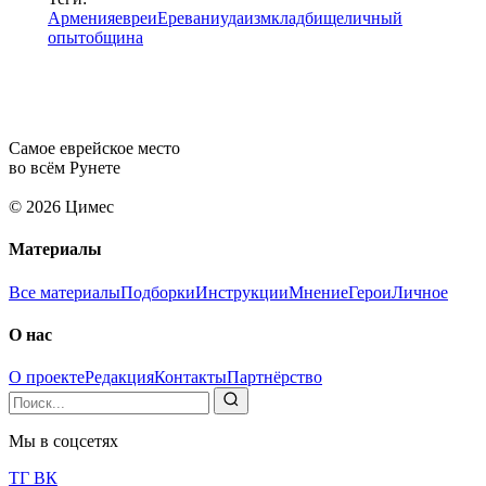
Армения
евреи
Ереван
иудаизм
кладбище
личный
опыт
община
Самое еврейское место
во всём Рунете
© 2026 Цимес
Материалы
Все материалы
Подборки
Инструкции
Мнение
Герои
Личное
О нас
О проекте
Редакция
Контакты
Партнёрство
Мы в соцсетях
ТГ
ВК