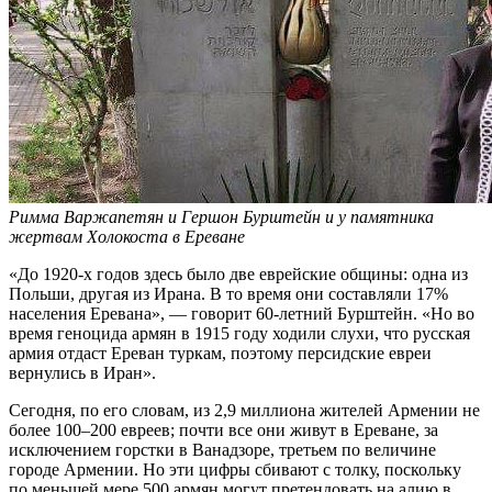
Римма Варжапетян и Гершон Бурштейн и у памятника
жертвам Холокоста в Ереване
«До 1920-х годов здесь было две еврейские общины: одна из
Польши, другая из Ирана. В то время они составляли 17%
населения Еревана», — говорит 60-летний Бурштейн. «Но во
время геноцида армян в 1915 году ходили слухи, что русская
армия отдаст Ереван туркам, поэтому персидские евреи
вернулись в Иран».
Сегодня, по его словам, из 2,9 миллиона жителей Армении не
более 100–200 евреев; почти все они живут в Ереване, за
исключением горстки в Ванадзоре, третьем по величине
городе Армении. Но эти цифры сбивают с толку, поскольку
по меньшей мере 500 армян могут претендовать на алию в