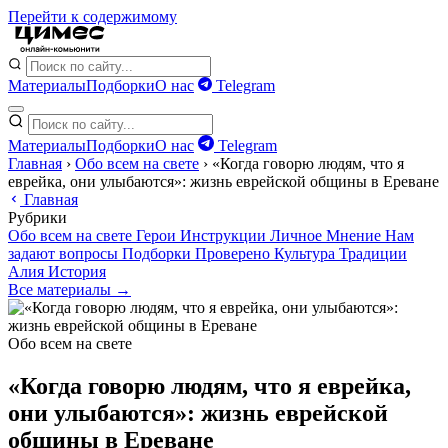
Перейти к содержимому
Материалы
Подборки
О нас
Telegram
Материалы
Подборки
О нас
Telegram
Главная
›
Обо всем на свете
›
«Когда говорю людям, что я
еврейка, они улыбаются»: жизнь еврейской общины в Ереване
Главная
Рубрики
Обо всем на свете
Герои
Инструкции
Личное
Мнение
Нам
задают вопросы
Подборки
Проверено
Культура
Традиции
Алия
История
Все материалы →
Обо всем на свете
«Когда говорю людям, что я еврейка,
они улыбаются»: жизнь еврейской
общины в Ереване