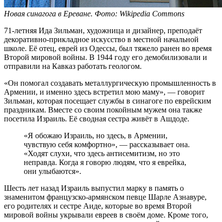
Новая синагога в Ереване. Фото: Wikipedia Commons
71-летняя Ида Зильман, художница и дизайнер, преподаёт
декоративно-прикладное искусство в местной начальной
школе. Её отец, еврей из Одессы, был тяжело ранен во время
Второй мировой войны. В 1944 году его демобилизовали и
отправили на Кавказ работать геологом.
«Он помогал создавать металлургическую промышленность в
Армении, и именно здесь встретил мою маму», — говорит
Зильман, которая посещает службы в синагоге по еврейским
праздникам. Вместе со своим покойным мужем она также
посетила Израиль. Её сводная сестра живёт в Ашдоде.
«Я обожаю Израиль, но здесь, в Армении,
чувствую себя комфортно», — рассказывает она.
«Ходят слухи, что здесь антисемитизм, но это
неправда. Когда я говорю людям, что я еврейка,
они улыбаются».
Шесть лет назад Израиль выпустил марку в память о
знаменитом французско-армянском певце Шарле Азнавуре,
его родителях и сестре Аиде, которые во время Второй
мировой войны укрывали евреев в своём доме. Кроме того,