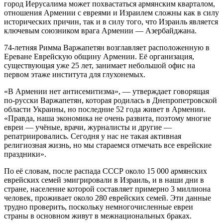
город Иерусалима может похвастаться армянским кварталом,
отношения Армении с евреями и Израилем сложны как в силу
исторических причин, так и в силу того, что Израиль является
ключевым союзником врага Армении — Азербайджана.
74-летняя Римма Варжапетян возглавляет расположенную в
Ереване Еврейскую общину Армении. Её организация,
существующая уже 25 лет, занимает небольшой офис на
первом этаже института для глухонемых.
«В Армении нет антисемитизма», — утверждает говорящая
по-русски Варжапетян, которая родилась в Днепропетровской
области Украины, но последние 52 года живет в Армении.
«Правда, наша экономика не очень развита, поэтому многие
евреи — учёные, врачи, журналисты и другие —
репатриировались. Сегодня у нас не такая активная
религиозная жизнь, но мы стараемся отмечать все еврейские
праздники».
По её словам, после распада СССР около 15 000 армянских
еврейских семей эмигрировали в Израиль, и в наши дни в
стране, население которой составляет примерно 3 миллиона
человек, проживает около 280 еврейских семей. Эти данные
трудно проверить, поскольку немногочисленные евреи
страны в основном живут в межнациональных браках.