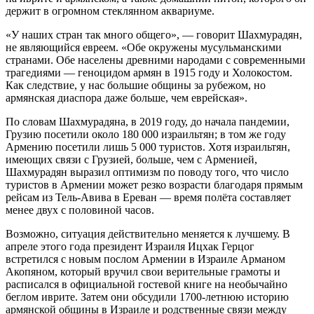
держит в огромном стеклянном аквариуме.
«У наших стран так много общего», — говорит Шахмурадян,
не являющийся евреем. «Обе окружены мусульманскими
странами. Обе населены древними народами с современными
трагедиями — геноцидом армян в 1915 году и Холокостом.
Как следствие, у нас большие общины за рубежом, но
армянская диаспора даже больше, чем еврейская».
По словам Шахмурадяна, в 2019 году, до начала пандемии,
Грузию посетили около 180 000 израильтян; в том же году
Армению посетили лишь 5 000 туристов. Хотя израильтян,
имеющих связи с Грузией, больше, чем с Арменией,
Шахмурадян выразил оптимизм по поводу того, что число
туристов в Армении может резко возрасти благодаря прямым
рейсам из Тель-Авива в Ереван — время полёта составляет
менее двух с половиной часов.
Возможно, ситуация действительно меняется к лучшему. В
апреле этого года президент Израиля Ицхак Герцог
встретился с новым послом Армении в Израиле Арманом
Акопяном, который вручил свои верительные грамоты и
расписался в официальной гостевой книге на необычайно
беглом иврите. Затем они обсудили 1700-летнюю историю
армянской общины в Израиле и родственные связи между