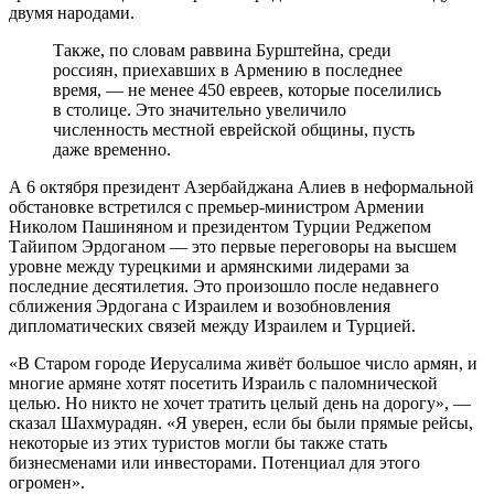
двумя народами.
Также, по словам раввина Бурштейна, среди
россиян, приехавших в Армению в последнее
время, — не менее 450 евреев, которые поселились
в столице. Это значительно увеличило
численность местной еврейской общины, пусть
даже временно.
А 6 октября президент Азербайджана Алиев в неформальной
обстановке встретился с премьер-министром Армении
Николом Пашиняном и президентом Турции Реджепом
Тайипом Эрдоганом — это первые переговоры на высшем
уровне между турецкими и армянскими лидерами за
последние десятилетия. Это произошло после недавнего
сближения Эрдогана с Израилем и возобновления
дипломатических связей между Израилем и Турцией.
«В Старом городе Иерусалима живёт большое число армян, и
многие армяне хотят посетить Израиль с паломнической
целью. Но никто не хочет тратить целый день на дорогу», —
сказал Шахмурадян. «Я уверен, если бы были прямые рейсы,
некоторые из этих туристов могли бы также стать
бизнесменами или инвесторами. Потенциал для этого
огромен».