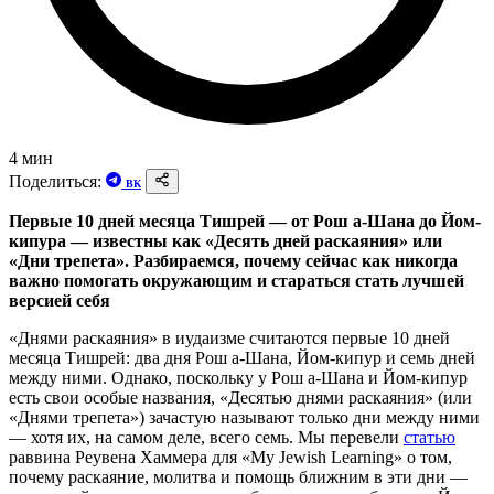
4 мин
Поделиться:
ВК
Первые 10 дней месяца Тишрей — от Рош а-Шана до Йом-
кипура — известны как «Десять дней раскаяния» или
«Дни трепета». Разбираемся, почему сейчас как никогда
важно помогать окружающим и стараться стать лучшей
версией себя
«Днями раскаяния» в иудаизме считаются первые 10 дней
месяца Тишрей: два дня Рош а-Шана, Йом-кипур и семь дней
между ними. Однако, поскольку у Рош а-Шана и Йом-кипур
есть свои особые названия, «Десятью днями раскаяния» (или
«Днями трепета») зачастую называют только дни между ними
— хотя их, на самом деле, всего семь. Мы перевели
статью
раввина Реувена Хаммера для «My Jewish Learning» о том,
почему раскаяние, молитва и помощь ближним в эти дни —