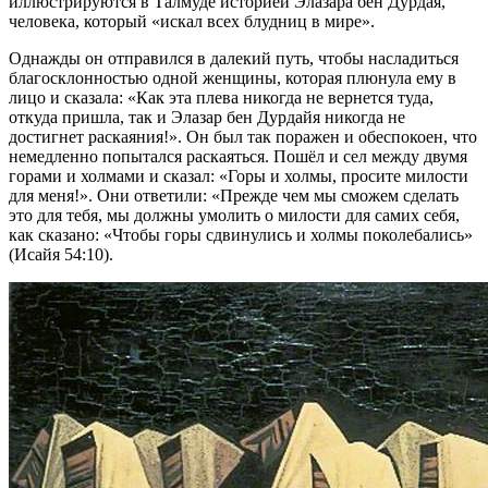
иллюстрируются в Талмуде историей Элазара бен Дурдая,
человека, который «искал всех блудниц в мире».
Однажды он отправился в далекий путь, чтобы насладиться
благосклонностью одной женщины, которая плюнула ему в
лицо и сказала: «Как эта плева никогда не вернется туда,
откуда пришла, так и Элазар бен Дурдайя никогда не
достигнет раскаяния!». Он был так поражен и обеспокоен, что
немедленно попытался раскаяться. Пошёл и сел между двумя
горами и холмами и сказал: «Горы и холмы, просите милости
для меня!». Они ответили: «Прежде чем мы сможем сделать
это для тебя, мы должны умолить о милости для самих себя,
как сказано: «Чтобы горы сдвинулись и холмы поколебались»
(Исайя 54:10).