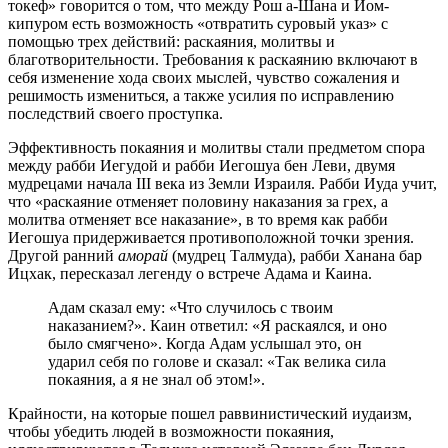
токеф» говорится о том, что между Рош а-Шана и Йом-
кипуром есть возможность «отвратить суровый указ» с
помощью трех действий: раскаяния, молитвы и
благотворительности. Требования к раскаянию включают в
себя изменение хода своих мыслей, чувство сожаления и
решимость измениться, а также усилия по исправлению
последствий своего проступка.
Эффективность покаяния и молитвы стали предметом спора
между рабби Иегудой и рабби Иегошуа бен Леви, двумя
мудрецами начала III века из Земли Израиля. Рабби Иуда учит,
что «раскаяние отменяет половину наказания за грех, а
молитва отменяет все наказание», в то время как рабби
Иегошуа придерживается противоположной точки зрения.
Другой ранний
аморай
(мудрец Талмуда), рабби Ханана бар
Ицхак, пересказал легенду о встрече Адама и Каина.
Адам сказал ему: «Что случилось с твоим
наказанием?». Каин ответил: «Я раскаялся, и оно
было смягчено». Когда Адам услышал это, он
ударил себя по голове и сказал: «Так велика сила
покаяния, а я не знал об этом!».
Крайности, на которые пошел раввинистический иудаизм,
чтобы убедить людей в возможности покаяния,