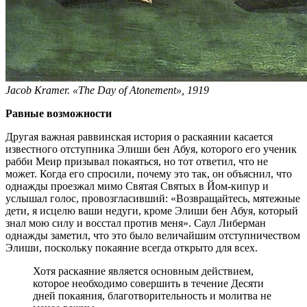
Jacob Kramer. «The Day of Atonement», 1919
Равные возможности
Другая важная раввинская история о раскаянии касается
известного отступника Элиши бен Абуя, которого его ученик
рабби Меир призывал покаяться, но тот ответил, что не
может. Когда его спросили, почему это так, он объяснил, что
однажды проезжал мимо Святая Святых в Йом-кипур и
услышал голос, провозгласивший: «Возвращайтесь, мятежные
дети, я исцелю ваши недуги, кроме Элиши бен Абуя, который
знал мою силу и восстал против меня». Саул Либерман
однажды заметил, что это было величайшим отступничеством
Элиши, поскольку покаяние всегда открыто для всех.
Хотя раскаяние является основным действием,
которое необходимо совершить в течение Десяти
дней покаяния, благотворительность и молитва не