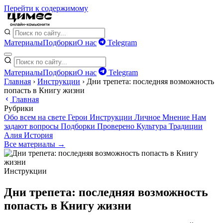
Перейти к содержимому
Материалы
Подборки
О нас
Telegram
Материалы
Подборки
О нас
Telegram
Главная
›
Инструкции
›
Дни трепета: последняя возможность
попасть в Книгу жизни
Главная
Рубрики
Обо всем на свете
Герои
Инструкции
Личное
Мнение
Нам
задают вопросы
Подборки
Проверено
Культура
Традиции
Алия
История
Все материалы →
Инструкции
Дни трепета: последняя возможность
попасть в Книгу жизни