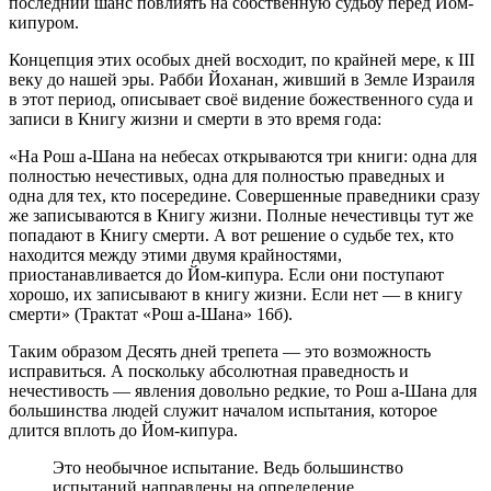
последний шанс повлиять на собственную судьбу перед Йом-
кипуром.
Концепция этих особых дней восходит, по крайней мере, к III
веку до нашей эры. Рабби Йоханан, живший в Земле Израиля
в этот период, описывает своё видение божественного суда и
записи в Книгу жизни и смерти в это время года:
«На Рош а-Шана на небесах открываются три книги: одна для
полностью нечестивых, одна для полностью праведных и
одна для тех, кто посередине. Совершенные праведники сразу
же записываются в Книгу жизни. Полные нечестивцы тут же
попадают в Книгу смерти. А вот решение о судьбе тех, кто
находится между этими двумя крайностями,
приостанавливается до Йом-кипура. Если они поступают
хорошо, их записывают в книгу жизни. Если нет — в книгу
смерти» (Трактат «Рош а-Шана» 16б).
Таким образом Десять дней трепета — это возможность
исправиться. А поскольку абсолютная праведность и
нечестивость — явления довольно редкие, то Рош а-Шана для
большинства людей служит началом испытания, которое
длится вплоть до Йом-кипура.
Это необычное испытание. Ведь большинство
испытаний направлены на определение