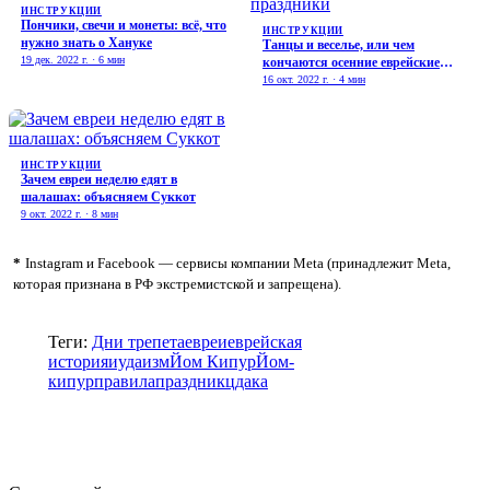
ИНСТРУКЦИИ
Пончики, свечи и монеты: всё, что
ИНСТРУКЦИИ
нужно знать о Хануке
Танцы и веселье, или чем
19 дек. 2022 г. · 6 мин
кончаются осенние еврейские
праздники
16 окт. 2022 г. · 4 мин
ИНСТРУКЦИИ
Зачем евреи неделю едят в
шалашах: объясняем Суккот
9 окт. 2022 г. · 8 мин
*
Instagram и Facebook — сервисы компании Meta (принадлежит Meta,
которая признана в РФ экстремистской и запрещена).
Теги:
Дни трепета
евреи
еврейская
история
иудаизм
Йом Кипур
Йом-
кипур
правила
праздник
цдака