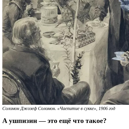
Соломон Джозеф Соломон. «Чаепитие в сукке», 1906 год
А ушпизин — это ещё что такое?