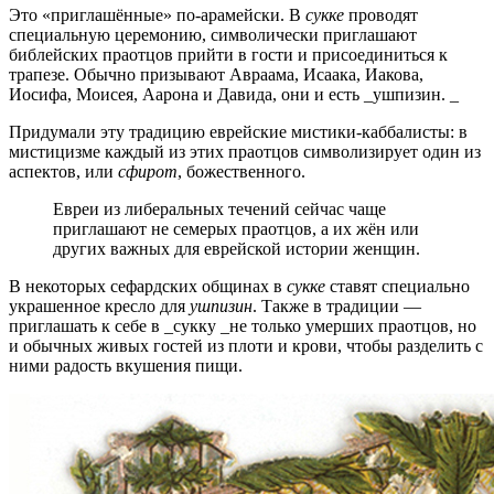
Это «приглашённые» по-арамейски. В
сукке
проводят
специальную церемонию, символически приглашают
библейских праотцов прийти в гости и присоединиться к
трапезе. Обычно призывают Авраама, Исаака, Иакова,
Иосифа, Моисея, Аарона и Давида, они и есть _ушпизин. _
Придумали эту традицию еврейские мистики-каббалисты: в
мистицизме каждый из этих праотцов символизирует один из
аспектов, или
сфирот
, божественного.
Евреи из либеральных течений сейчас чаще
приглашают не семерых праотцов, а их жён или
других важных для еврейской истории женщин.
В некоторых сефардских общинах в
сукке
ставят специально
украшенное кресло для
ушпизин
. Также в традиции —
приглашать к себе в _сукку _не только умерших праотцов, но
и обычных живых гостей из плоти и крови, чтобы разделить с
ними радость вкушения пищи.