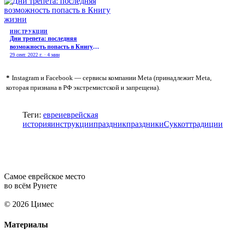
ИНСТРУКЦИИ
Дни трепета: последняя
возможность попасть в Книгу
жизни
29 сент. 2022 г. · 4 мин
*
Instagram и Facebook — сервисы компании Meta (принадлежит Meta,
которая признана в РФ экстремистской и запрещена).
Теги:
евреи
еврейская
история
инструкции
праздник
праздники
Суккот
традиции
Самое еврейское место
во всём Рунете
© 2026 Цимес
Материалы