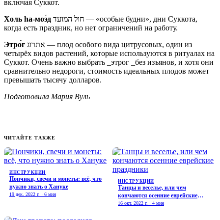
включая Суккот.
Холь hа-мо
э́
д
חול המועד — «особые будни», дни Суккота,
когда есть праздник, но нет ограничений на работу.
Этро́г
אתרוג — плод особого вида цитрусовых, один из
четырёх видов растений, которые используются в ритуалах на
Суккот. Очень важно выбрать _этрог _без изъянов, и хотя они
сравнительно недороги, стоимость идеальных плодов может
превышать тысячу долларов.
Подготовила Мария Вуль
ЧИТАЙТЕ ТАКЖЕ
ИНСТРУКЦИИ
Пончики, свечи и монеты: всё, что
ИНСТРУКЦИИ
нужно знать о Хануке
Танцы и веселье, или чем
19 дек. 2022 г. · 6 мин
кончаются осенние еврейские
праздники
16 окт. 2022 г. · 4 мин