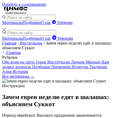
Перейти к содержимому
Материалы
Подборки
О нас
Telegram
Материалы
Подборки
О нас
Telegram
Главная
›
Инструкции
›
Зачем евреи неделю едят в шалашах:
объясняем Суккот
Главная
Рубрики
Обо всем на свете
Герои
Инструкции
Личное
Мнение
Нам
задают вопросы
Подборки
Проверено
Культура
Традиции
Алия
История
Все материалы →
Инструкции
Зачем евреи неделю едят в шалашах:
объясняем Суккот
Период еврейских Высоких праздников заканчивается