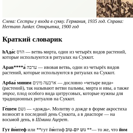
Слева: Сестры у входа в сукку. Германия, 1935 год. Справа:
Hermann Junker. Открытка, 1900 год
Краткий словарик
hАд
а́
с
הדס — ветвь мирта, один из четырёх видов растений,
которые используются в ритуалах на Суккот.
Арав****а́
ערבה — ивовая ветвь, один из четырёх видов
растений, которые используются в ритуалах на Суккот.
Арба
а́
миним
ארבעה מינים — дословно «четыре вида»
(растений), так называют ветви пальмы, мирта и ивы, а также
этрог
, плод особого вида цитрусовых, которые нужны для
традиционных ритуалов на Суккот.
Г
е́
шем
גשם — «дождь». Молитву о дожде в форме акростиха
возносят в последний день Суккота, а в диаспоре — на
восьмой день, в
Шмини Ацерет
.
Гут й
о́
нтеф
или **гут й
о́
нтиф
גוט יום-טוב
**— то же, что
йом