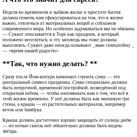
Неделя во временном и зыбком жилье и простоте бытия
должна помочь нам сфокусироваться на том, что в жизни
важно, отвлечься от материальных вещей и соблазнов
современного мира. Но особенно задумываться мы не обязаны
— Суккот описывается в Торе как праздник, в который
положено веселиться, и эту заповедь мы тоже должны
выполнять. Суккот даже иногда называют _зман симхатейну _
— «время нашей радости».
**Так, что нужно делать? **
Сразу после Йом-кипура начинают строить
сукку
— это
центральный символ праздника.
Сукка
специально должна
быть непрочной, временной постройкой, возведённой под
открытым небом, — чтобы напоминать нам о том, что всё в
этой жизни временно. У неё должны быть как минимум три
стены, а крыша — из растительных материалов, например
веток или бамбука.
Крыша должна достаточно хорошо защищать от солнца днём
— но ночью сквозь неё обязательно должны быть видны
звёзды.