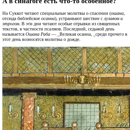
А в синагоге есть что-то особенное?
На Суккот читают специальные молитвы о спасении (
ошана
,
отсюда библейское
осанна
), устраивают шествие с
лулавом
и
этрогом
. В эти дни читают особые отрывки из священных
текстов, в частности псалмов. Последний, седьмой день
называется
Ошана Раба
— _Великая осанна, _среди прочего в
этот день возносятся молитвы о дожде.