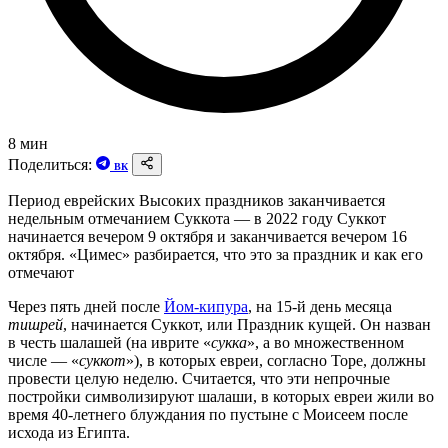
8 мин
Поделиться:
ВК
Период еврейских Высоких праздников заканчивается
недельным отмечанием Суккота — в 2022 году Суккот
начинается вечером 9 октября и заканчивается вечером 16
октября. «Цимес» разбирается, что это за праздник и как его
отмечают
Через пять дней после
Йом-кипура
, на 15-й день месяца
тишрей
, начинается Суккот, или Праздник кущей. Он назван
в честь шалашей (на иврите «
сукка
», а во множественном
числе — «
суккот
»), в которых евреи, согласно Торе, должны
провести целую неделю. Считается, что эти непрочные
постройки символизируют шалаши, в которых евреи жили во
время 40-летнего блуждания по пустыне с Моисеем после
исхода из Египта.