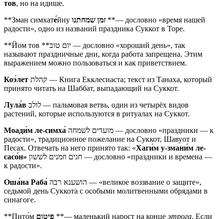
тов
, но на идише.
**Зман симхат
е́
йну
זמן שמחתנו
**— дословно «время нашей
радости», одно из названий праздника Суккот в Торе.
**Йом тов **יום טוב — дословно «хороший день», так
называют праздничные дни, когда работа запрещена. Этим
выражением можно пользоваться и как приветствием.
Ко
э́
лет
קהלת — Книга Екклесиаста; текст из Танаха, который
принято читать на Шаббат, выпадающий на Суккот.
Лул
а́
в
לולב — пальмовая ветвь, один из четырёх видов
растений, которые используются в ритуалах на Суккот.
Моади́м ле-симха́
מועדים לשמחה — дословно «праздники — к
радости», традиционное пожелание на Суккот, Шавуот и
Песах. Отвечать на него принято так: «
Хаги́м у-змани́м ле-
сасо́н»
חגים וזמנים לששון — дословно «праздники и времена —
к радости».
Оша́на Раба́
‏הושענא רבה‏‎ — «великое воззвание о защите»,
седьмой день Суккота с особыми молитвенными обрядами в
синагоге.
**Пито́м
פיטום
**— маленький нарост на конце
этрога
. Если