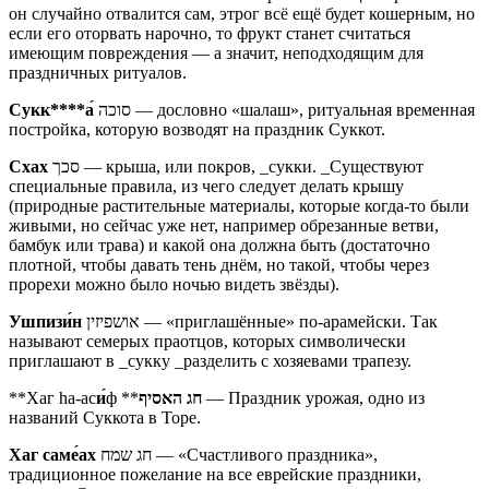
он случайно отвалится сам, этрог всё ещё будет кошерным, но
если его оторвать нарочно, то фрукт станет считаться
имеющим повреждения — а значит, неподходящим для
праздничных ритуалов.
Сукк****а́
סוכה — дословно «шалаш», ритуальная временная
постройка, которую возводят на праздник Суккот.
Схах
סכך — крыша, или покров, _сукки. _Существуют
специальные правила, из чего следует делать крышу
(природные растительные материалы, которые когда-то были
живыми, но сейчас уже нет, например обрезанные ветви,
бамбук или трава) и какой она должна быть (достаточно
плотной, чтобы давать тень днём, но такой, чтобы через
прорехи можно было ночью видеть звёзды).
Ушпиз
и́
н
אושפיזין — «приглашённые» по-арамейски. Так
называют семерых праотцов, которых символически
приглашают в _сукку _разделить с хозяевами трапезу.
**Хаг hа-ас
и́
ф **
חג האסיף
— Праздник урожая, одно из
названий Суккота в Торе.
Хаг сам
е́
ах
חג שמח — «Счастливого праздника»,
традиционное пожелание на все еврейские праздники,