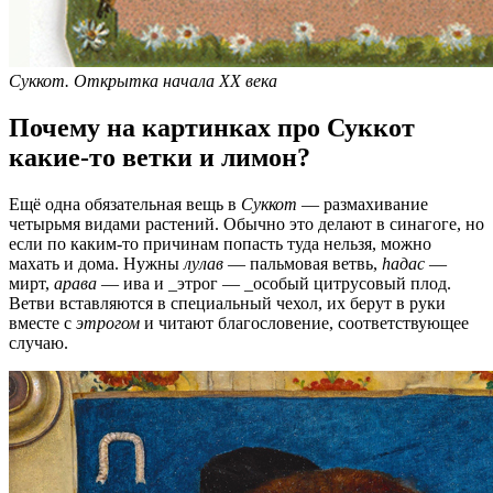
Суккот. Открытка начала XX века
Почему на картинках про Суккот
какие-то ветки и лимон?
Ещё одна обязательная вещь в
Суккот
— размахивание
четырьмя видами растений. Обычно это делают в синагоге, но
если по каким-то причинам попасть туда нельзя, можно
махать и дома. Нужны
лулав
— пальмовая ветвь,
hадас
—
мирт,
арава
— ива и _этрог — _особый цитрусовый плод.
Ветви вставляются в специальный чехол, их берут в руки
вместе с
этрогом
и читают благословение, соответствующее
случаю.