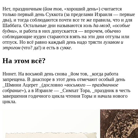
Нет, праздничным (
йом тов
, «хороший день») считается
только первый день Суккота (за пределами Израиля — первые
два), и тогда соблюдаются почти все те же правила, что и для
Шаббата. Остальные дни называются
холь hа-моэд, «особые
будни»
, и работа в них допускается — впрочем, обычно
соблюдающие иудеи стараются взять на эти дни отгулы или
отпуск. Но всё равно каждый день надо трясти
лулавом
и
этрогом
(что? да!) и есть в
сукке
.
На этом всё?
Нннет. На восьмой день снова _йом тов, _когда работа
запрещена. В диаспоре в этот день отмечают особый день
_Шмини Ацерет _(дословно «
восьмого — праздничное
собрание
»), а в Израиле — _Симхат Тора, _праздник в честь
завершения годичного цикла чтения Торы и начала нового
цикла.