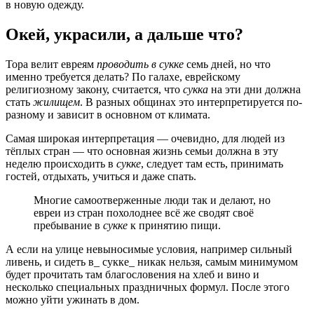
в новую одежду.
Окей, украсили, а дальше что?
Тора велит евреям
проводить
в
сукке
семь дней, но что
именно требуется делать? По галахе, еврейскому
религиозному закону, считается, что
сукка
на эти дни должна
стать
жилищем
. В разных общинах это интерпретируется по-
разному и зависит в основном от климата.
Самая широкая интерпретация — очевидно, для людей из
тёплых стран — что основная жизнь семьи должна в эту
неделю происходить в
сукке
, следует там есть, принимать
гостей, отдыхать, учиться и даже спать.
Многие самоотверженные люди так и делают, но
евреи из стран похолоднее всё же сводят своё
пребывание в
сукке
к принятию пищи.
А если на улице невыносимые условия, например сильный
ливень, и сидеть в_ сукке_ никак нельзя, самым минимумом
будет прочитать там благословения на хлеб и вино и
несколько специальных праздничных формул. После этого
можно уйти ужинать в дом.