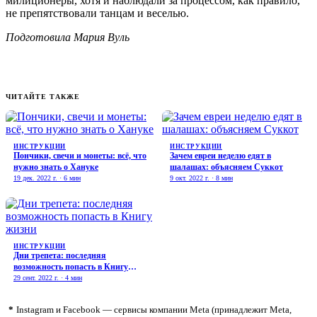
милиционеры, хотя и наблюдали за процессом, как правило,
не препятствовали танцам и веселью.
Подготовила Мария Вуль
ЧИТАЙТЕ ТАКЖЕ
ИНСТРУКЦИИ
ИНСТРУКЦИИ
Пончики, свечи и монеты: всё, что
Зачем евреи неделю едят в
нужно знать о Хануке
шалашах: объясняем Суккот
19 дек. 2022 г. · 6 мин
9 окт. 2022 г. · 8 мин
ИНСТРУКЦИИ
Дни трепета: последняя
возможность попасть в Книгу
жизни
29 сент. 2022 г. · 4 мин
*
Instagram и Facebook — сервисы компании Meta (принадлежит Meta,