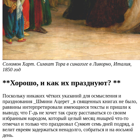
Соломон Харт. Симхат Тора в синагоге в Ливорно, Италия,
1850 год
**Хорошо, и как их празднуют? **
Поскольку никаких чётких указаний для осмысления и
празднования _Шмини Ацерет _в священных книгах не было,
раввины интерпретировали имеющиеся тексты и пришли к
выводу, что Г-дь не хочет так сразу расставаться со своим
избранным народом, который целый месяц
тишрей
что-то
отмечал и только что праздновал
Суккот
семь дней подряд, а
велит евреям задержаться ненадолго, собраться и на
восьмой
день.