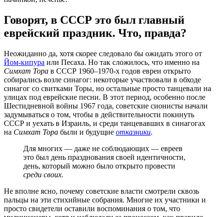
Говорят, в СССР это был главный
еврейский праздник. Что, правда?
Неожиданно да, хотя скорее следовало бы ожидать этого от
Йом-кипура
или Песаха. Но так сложилось, что именно на
Симхат Тора
в СССР 1960–1970-х годов евреи открыто
собирались возле синагог: некоторые участвовали в обходе
синагог со свитками Торы, но остальные просто танцевали на
улицах под еврейские песни. В этот период, особенно после
Шестидневной войны 1967 года, советские сионисты начали
задумываться о том, чтобы в действительности покинуть
СССР и уехать в Израиль, и среди танцевавших в синагогах
на
Симхат Тора
были и будущие
отказники
.
Для многих — даже не соблюдающих — евреев
это был день празднования своей идентичности,
день, который можно было открыто провести
среди своих.
Не вполне ясно, почему советские власти смотрели сквозь
пальцы на эти стихийные собрания. Многие их участники и
просто свидетели оставили воспоминания о том, что