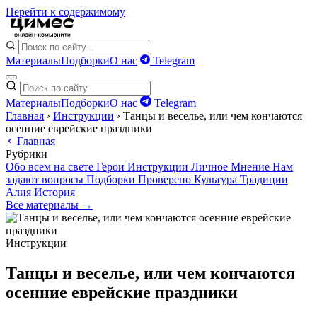
Перейти к содержимому
Материалы
Подборки
О нас
Telegram
Материалы
Подборки
О нас
Telegram
Главная
›
Инструкции
›
Танцы и веселье, или чем кончаются
осенние еврейские праздники
Главная
Рубрики
Обо всем на свете
Герои
Инструкции
Личное
Мнение
Нам
задают вопросы
Подборки
Проверено
Культура
Традиции
Алия
История
Все материалы →
Инструкции
Танцы и веселье, или чем кончаются
осенние еврейские праздники