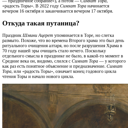
— праздничное собрание»), а потом —
Симхат Тора
,
«радость Торы». В 2022 году
Симхат Тора
начинается
вечером 16 октября и заканчивается вечером 17 октября.
Откуда такая путаница?
Праздник
Шмини Ацерет
упоминается в Торе, но слегка
размыто. Похоже, что во времена Второго храма это был день
ритуального очищения алтаря, но после разрушения Храма в
70 году нашей эры очищать стало нечего. Поскольку
отдельного смысла в празднике не было, в какой-то момент в
Средние века он, видимо, слился с
Симхат Тора
— у которого
как раз есть понятное объяснение и предназначение.
Симхат
Тора
, или «радость Торы», означает конец годового цикла
чтения Торы и начало нового цикла.