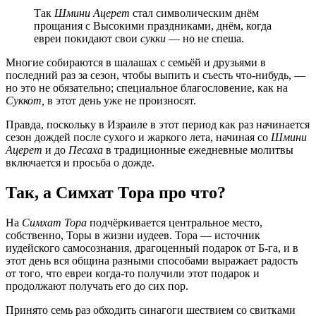
Так
Шмини Ацерет
стал символическим днём
прощания с Высокими праздниками, днём, когда
евреи покидают свои
сукки
— но не спеша.
Многие собираются в шалашах с семьёй и друзьями в
последний раз за сезон, чтобы выпить и съесть что-нибудь, —
но это не обязательно; специальное благословение, как на
Суккот,
в этот день уже не произносят.
Правда, поскольку в Израиле в этот период как раз начинается
сезон дождей после сухого и жаркого лета, начиная со
Шмини
Ацерет
и до
Песаха
в традиционные ежедневные молитвы
включается и просьба о дожде.
Так, а Симхат Тора про что?
На
Симхат Тора
подчёркивается центральное место,
собственно, Торы в жизни иудеев. Тора — источник
иудейского самосознания, драгоценный подарок от Б-га, и в
этот день вся община разными способами выражает радость
от того, что евреи когда-то получили этот подарок и
продолжают получать его до сих пор.
Принято семь раз обходить синагоги шествием со свитками