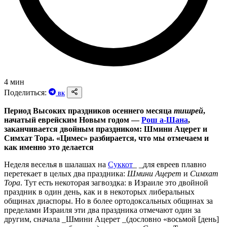
4 мин
Поделиться:
ВК
Период Высоких праздников осеннего месяца
тишрей
,
начатый еврейским Новым годом —
Рош а-Шана
,
заканчивается двойным праздником: Шмини Ацерет и
Симхат Тора. «Цимес» разбирается, что мы отмечаем и
как именно это делается
Неделя веселья в шалашах на
Суккот
_ _для евреев плавно
перетекает в целых два праздника:
Шмини Ацерет
и
Симхат
Тора
. Тут есть некоторая загвоздка: в Израиле это двойной
праздник в один день, как и в некоторых либеральных
общинах диаспоры. Но в более ортодоксальных общинах за
пределами Израиля эти два праздника отмечают один за
другим, сначала _Шмини Ацерет _(дословно «восьмой [день]