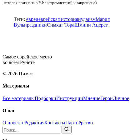
которая признана в РФ экстремистской и запрещена).
Теги:
евреи
еврейская история
иудаизм
Мария
Вуль
праздники
Симхат Тора
Шмини Ацерет
Самое еврейское место
во всём Рунете
© 2026 Цимес
Материалы
Все материалы
Подборки
Инструкции
Мнение
Герои
Личное
О нас
О проекте
Редакция
Контакты
Партнёрство