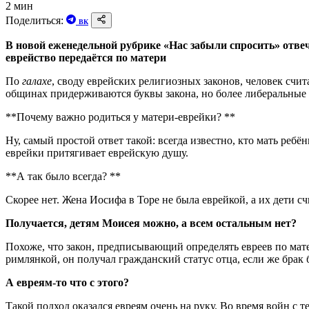
2 мин
Поделиться:
ВК
В новой еженедельной рубрике «Нас забыли спросить» отвеч
еврейство передаётся по матери
По
галахе
, своду еврейских религиозных законов, человек счит
общинах придерживаются буквы закона, но более либеральные
**Почему важно родиться у матери-еврейки? **
Ну, самый простой ответ такой: всегда известно, кто мать ребё
еврейки притягивает еврейскую душу.
**А так было всегда? **
Скорее нет. Жена Иосифа в Торе не была еврейкой, а их дети с
Получается, детям Моисея можно, а всем остальным нет?
Похоже, что закон, предписывающий определять евреев по мате
римлянкой, он получал гражданский статус отца, если же брак
А евреям-то что с этого?
Такой подход оказался евреям очень на руку. Во время войн с