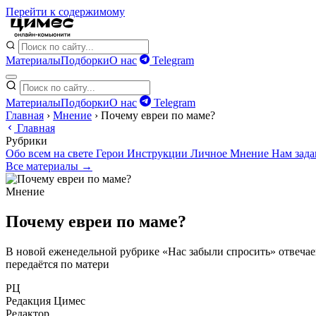
Перейти к содержимому
Материалы
Подборки
О нас
Telegram
Материалы
Подборки
О нас
Telegram
Главная
›
Мнение
›
Почему евреи по маме?
Главная
Рубрики
Обо всем на свете
Герои
Инструкции
Личное
Мнение
Нам зад
Все материалы →
Мнение
Почему евреи по маме?
В новой еженедельной рубрике «Нас забыли спросить» отвечаем
передаётся по матери
РЦ
Редакция Цимес
Редактор