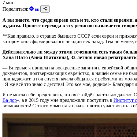
7 мин
Поделиться:
ВК
А вы знаете, что среди евреев есть и те, кто стали евреями
иудаизм. Процесс перехода в эту религию называется гиюро
**Как правило, в странах бывшего СССР если евреи и приходя
котором оно сформировалось не один век назад. Тем не менее,
Действительно ли между этими течениями есть такая больш
Хана Шато (Анна Шатохина), 33-летняя новая репатриантка
— Впервые я пришла на воскресные занятия в еврейской общине,
документов, подтверждающих еврейство, в нашей семье не было
принадлежит, а год спустя начала общаться с ребятами из мол
«Я же всё это знаю с детства! Это всё моё, родное!» Благодаря 
Я не могла себе представить, что всё зайдёт настолько далеко. 
Ва-дор
», а в 2015 году мне предложили поступить в
Институт 
возможность! С этого момента я начала плотно участвовать в