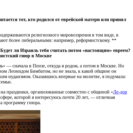
считается тот, кто родился от еврейской матери или принял
ридерживаются религиозного мировоззрения в том виде, в
тают более либеральными: например, реформистскому. **
Будет ли Израиль тебя считать потом «настоящим» евреем?
мистский гиюр в Москве
ь» — сначала в Пензе, откуда я родом, а потом в Москве. Но
ном Леонидом Бимбатом, но не знала, к какой общине он
ким иудаизмом. Оказавшись впервые на молитве, я подумала:
семьи.
ть на праздники, организованные совместно с общиной «
Ле-дор
в сфере, которой я интересуюсь почти 20 лет, — отличная
на программу гиюра.