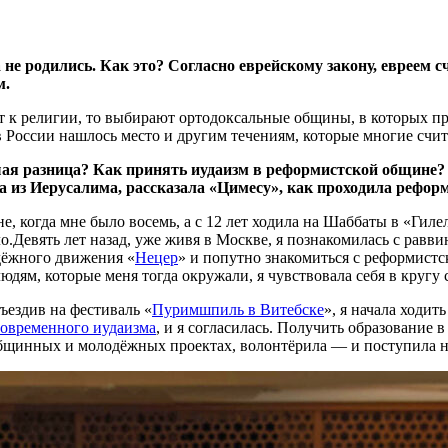
, а не родились. Как это? Согласно еврейскому закону, евреем 
м.
т к религии, то выбирают ортодоксальные общины, в которых п
 в России нашлось место и другим течениям, которые многие счи
ая разница? Как принять иудаизм в реформистской общине? 
 из Иерусалима, рассказала «Цимесу», как проходила рефор
 когда мне было восемь, а с 12 лет ходила на Шаббаты в «Гилел
.Девять лет назад, уже живя в Москве, я познакомилась с равви
одёжного движения «
Нецер
» и попутно знакомиться с реформистс
людям, которые меня тогда окружали, я чувствовала себя в кругу 
Съездив на фестиваль «
Пуримшпиль в Витебске
», я начала ходи
современного иудаизма
, и я согласилась. Получить образование 
 общинных и молодёжных проектах, волонтёрила — и поступила 