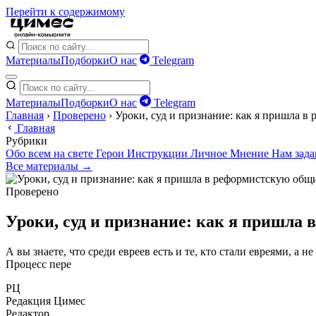
Перейти к содержимому
Материалы
Подборки
О нас
Telegram
Материалы
Подборки
О нас
Telegram
Главная
›
Проверено
›
Уроки, суд и признание: как я пришла в
Главная
Рубрики
Обо всем на свете
Герои
Инструкции
Личное
Мнение
Нам зад
Все материалы →
Проверено
Уроки, суд и признание: как я пришла
А вы знаете, что среди евреев есть и те, кто стали евреями, а 
Процесс пере
РЦ
Редакция Цимес
Редактор